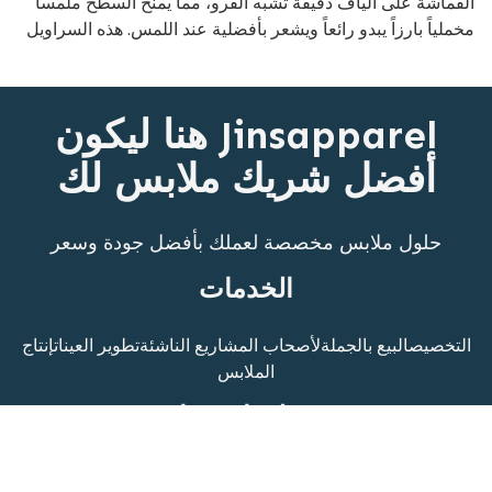
القماشة على ألياف دقيقة تشبه الفرو، مما يمنح السطح ملمساً
مخملياً بارزاً يبدو رائعاً ويشعر بأفضلية عند اللمس. هذه السراويل
أنيقة ومريحة جداً للارتداء، ومثالية لمن يرغب في ملابس سباحة
مميزة.
Jinsapparel هنا ليكون
أفضل شريك ملابس لك
حلول ملابس مخصصة لعملك بأفضل جودة وسعر
الخدمات
التخصيص
البيع بالجملة
لأصحاب المشاريع الناشئة
تطوير العينات
إنتاج
الملابس
معلومات عنا
الصفحة الرئيسية
المنتجات
قصتنا
المدونة
تواصل معنا
الكتالوج