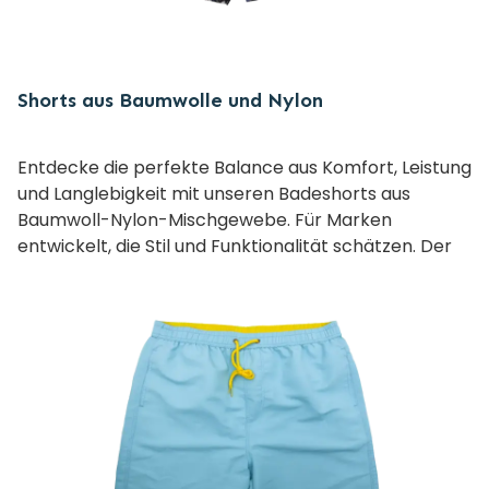
Shorts aus Baumwolle und Nylon
Entdecke die perfekte Balance aus Komfort, Leistung
und Langlebigkeit mit unseren Badeshorts aus
Baumwoll-Nylon-Mischgewebe. Für Marken
entwickelt, die Stil und Funktionalität schätzen. Der
Stoff ist weich auf der Haut und bietet schnelles
Trocknen sowie Formbeständigkeit.
Sowohl für Freizeit als auch sportliche Aktivitäten
geeignet – ideal für Eigenmarken, Resort-
Kollektionen oder Großhandelsbestellungen. Ob
Strandmode, Surfbekleidung oder Sommer-Basics:
Dieses Produkt ist die perfekte Grundlage für die
individuelle Markenidentität.