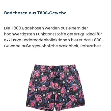
Badehosen aus T800-Gewebe
Die T800 Badehosen werden aus einem der
hochwertigsten Funktionsstoffe gefertigt. Ideal für
exklusive Bademodenkollektionen bietet das T800-
Gewebe außergewöhnliche Weichheit, Robustheit
und ein luxuriöses Tragegefühl. Leicht und langlebig –
perfekt für Pool und Meer.
Ideal für Marken und Großhändler, die höchste
Material- und Produktionsstandards erwarten. Auch
für Private-Label-Produktion geeignet.