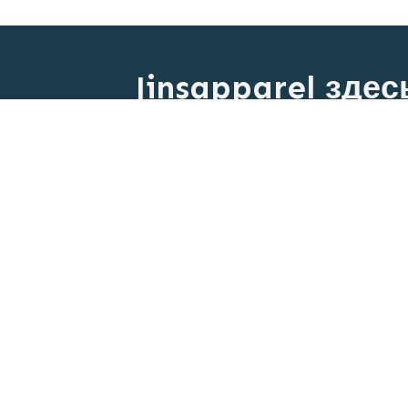
Jinsapparel зде
Индивидуальные 
Индивидуальный за
Г