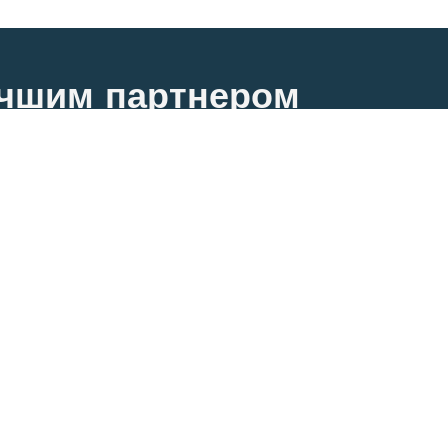
лучшим партнером
ачеством и ценой
оизводство одежды
ог