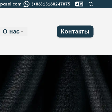
Поиск
pparel.com
(+86)15168247875
О нас
Контакты