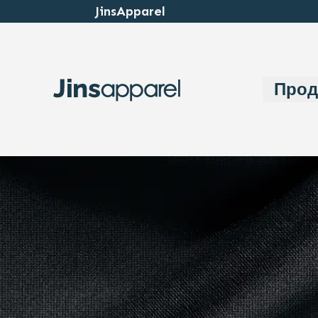
JinsApparel
Прод