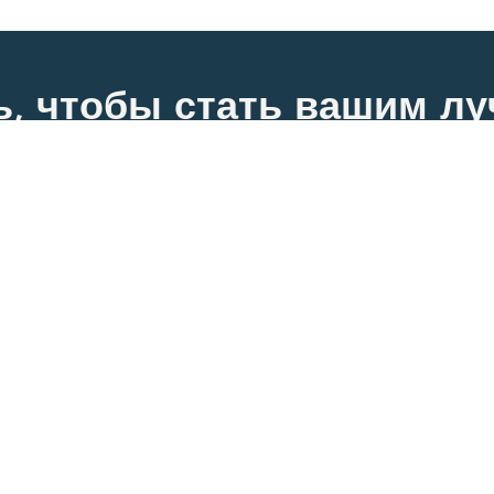
сь, чтобы стать вашим 
в области одежды
решения по одежде для вашего бизнеса с лучшим к
УСЛУГИ
каз
Оптовые продажи
Для стартапов
Разработка образцов
Пр
О НАС
лавная
Продукты
Наша история
Блог
Связаться с нами
Катал
КОНТАКТ