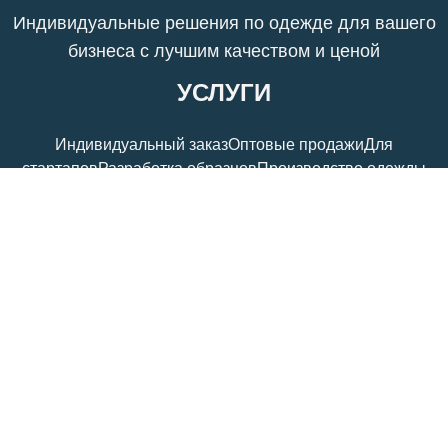
Индивидуальные решения по одежде для вашего
бизнеса с лучшим качеством и ценой
УСЛУГИ
Индивидуальный заказ
Оптовые продажи
Для
стартапов
Разработка образцов
Производство одежды
О НАС
Главная
Продукты
Наша история
Блог
Связаться с
нами
Каталог
КОНТАКТ
Ante Jin
info@jinsapparel.com