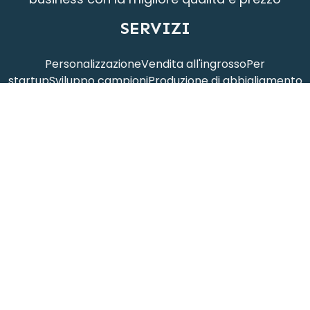
SERVIZI
Personalizzazione
Vendita all'ingrosso
Per
startup
Sviluppo campioni
Produzione di abbigliamento
CHI SIAMO
Homepage
Prodotti
La nostra
storia
Blog
Contattaci
Catalogo
CONTATTO
Ante Jin
info@jinsapparel.com
(+86)15168247875