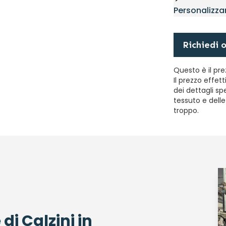
Personalizza
Richiedi 
Questo è il pre
Il prezzo effe
dei dettagli spe
tessuto e delle
troppo.
 di Calzini in