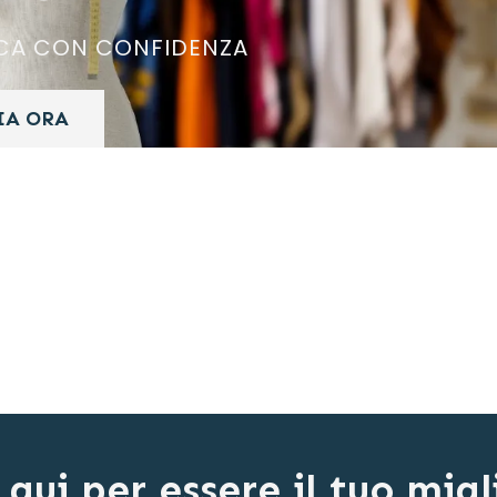
RCA CON CONFIDENZA
IA ORA
 qui per essere il tuo migl