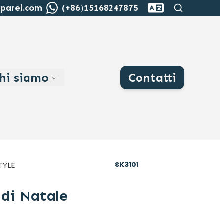
Cerca
pparel.com
(+86)15168247875
hi siamo
Contatti
TYLE
SK3101
 di Natale