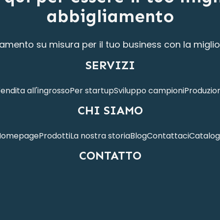
abbigliamento
liamento su misura per il tuo business con la miglio
SERVIZI
endita all'ingrosso
Per startup
Sviluppo campioni
Produzio
CHI SIAMO
Homepage
Prodotti
La nostra storia
Blog
Contattaci
Catalo
CONTATTO