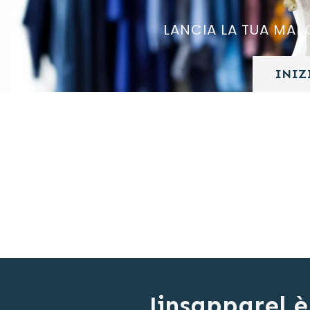
LANCIA LA TUA MA
INIZ
Jinsapparel è