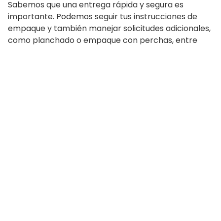
Sabemos que una entrega rápida y segura es
importante. Podemos seguir tus instrucciones de
empaque y también manejar solicitudes adicionales,
como planchado o empaque con perchas, entre
otros.
Tu línea de ropa.
Fácil.
LANZAR TU MARCA CON CONFIANZA
EMPEZAR AHORA